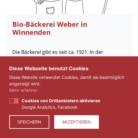
Bio-Bäckerei Weber in
Winnenden
Die Bäckerei gibt es seit ca. 1921. In der
Produktion arbeiten 10 Personen und im
Verkauf ebenfalls 10 Personen.
Diese Webseite benutzt Cookies
Diese Website verwendet Cookies, damit sie bestmöglich
Ringstr. 48
angezeigt wird.
D-71364 Winnenden
Mehr erfahren
Cookies von Drittanbietern aktivieren
Google Analytics, Facebook
MEHR
SPEICHERN
AKZEPTIEREN