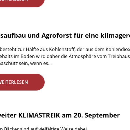
aufbau und Agroforst für eine klimager
esteht zur Hälfte aus Kohlenstoff, der aus dem Kohlendio
alts im Boden wird daher die Atmosphäre vom Treibhausgas
aschutz sein, wenn es...
WEITERLESEN
eiter KLIMASTREIK am 20. September
n Bäcker sind auf vielfältige Weise dabei