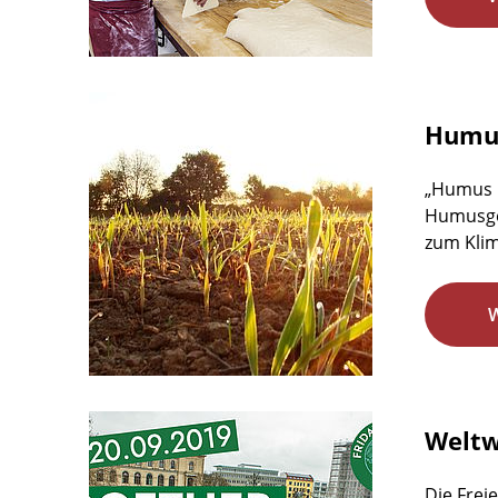
Humus
„Humus b
Humusgeh
zum Klim
Weltw
Die Freie