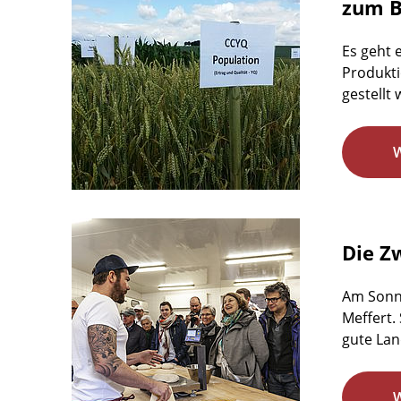
zum B
Es geht 
Produkti
gestellt 
Die Z
Am Sonnt
Meffert.
gute Lan