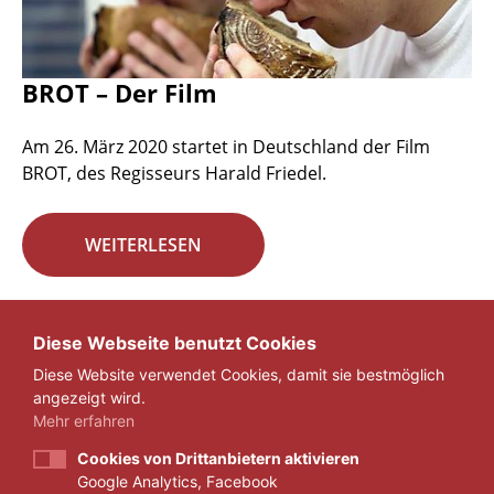
BROT – Der Film
Am 26. März 2020 startet in Deutschland der Film
BROT, des Regisseurs Harald Friedel.
WEITERLESEN
Seite 22 von 29.
Diese Webseite benutzt Cookies
Diese Website verwendet Cookies, damit sie bestmöglich
«
1
...
21
22
23
...
29
»
angezeigt wird.
Mehr erfahren
Cookies von Drittanbietern aktivieren
Google Analytics, Facebook