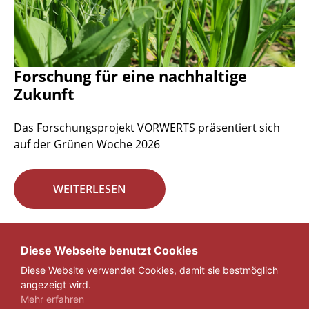
Forschung für eine nachhaltige
Zukunft
Das Forschungsprojekt VORWERTS präsentiert sich
auf der Grünen Woche 2026
WEITERLESEN
Seite 1 von 29.
Diese Webseite benutzt Cookies
Diese Website verwendet Cookies, damit sie bestmöglich
1
2
3
...
29
»
angezeigt wird.
Mehr erfahren