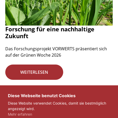
Forschung für eine nachhaltige
Zukunft
Das Forschungsprojekt VORWERTS präsentiert sich
auf der Grünen Woche 2026
WEITERLESEN
Seite 1 von 29.
Diese Webseite benutzt Cookies
Diese Website verwendet Cookies, damit sie bestmöglich
1
2
3
...
29
»
angezeigt wird.
Mehr erfahren