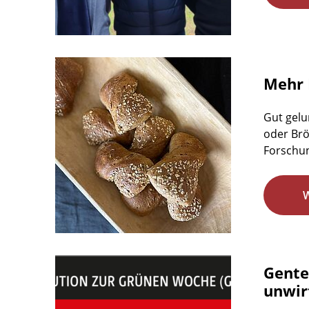
Mehr 
Gut gelu
oder Brö
Forschun
Gente
unwirt