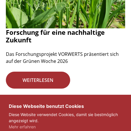
Forschung für eine nachhaltige
Zukunft
Das Forschungsprojekt VORWERTS präsentiert sich
auf der Grünen Woche 2026
WEITERLESEN
Seite 1 von 29.
Diese Webseite benutzt Cookies
Diese Website verwendet Cookies, damit sie bestmöglich
1
2
3
...
29
»
angezeigt wird.
Mehr erfahren