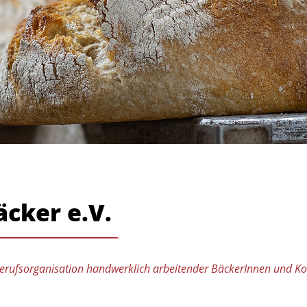
äcker e.V.
rufsorganisation handwerklich arbeitender BäckerInnen und Ko