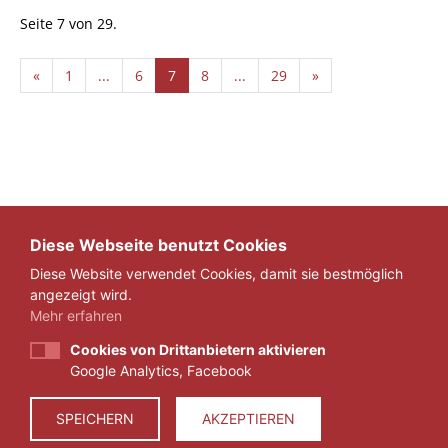
Seite 7 von 29.
«
1
...
6
7
8
...
29
»
Diese Webseite benutzt Cookies
Diese Website verwendet Cookies, damit sie bestmöglich
angezeigt wird.
Mehr erfahren
Cookies von Drittanbietern aktivieren
Google Analytics, Facebook
IMPRESSUM
DATENSCHUTZ
SPEICHERN
AKZEPTIEREN
© 2026 ZEIT FÜR VERANTWORTUNG E.V.