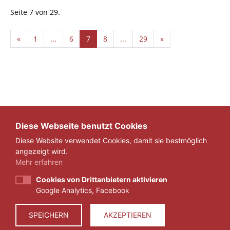
Seite 7 von 29.
«
1
...
6
7
8
...
29
»
Diese Webseite benutzt Cookies
Diese Website verwendet Cookies, damit sie bestmöglich
angezeigt wird.
Mehr erfahren
Cookies von Drittanbietern aktivieren
Google Analytics, Facebook
IMPRESSUM
DATENSCHUTZ
SPEICHERN
AKZEPTIEREN
© 2026 ZEIT FÜR VERANTWORTUNG E.V.