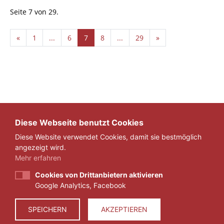
Seite 7 von 29.
«
1
...
6
7
8
...
29
»
Diese Webseite benutzt Cookies
Diese Website verwendet Cookies, damit sie bestmöglich
angezeigt wird.
Mehr erfahren
Cookies von Drittanbietern aktivieren
Google Analytics, Facebook
IMPRESSUM
DATENSCHUTZ
SPEICHERN
AKZEPTIEREN
© 2026 ZEIT FÜR VERANTWORTUNG E.V.