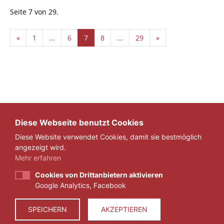
Seite 7 von 29.
«
1
...
6
7
8
...
29
»
Diese Webseite benutzt Cookies
Diese Website verwendet Cookies, damit sie bestmöglich
angezeigt wird.
Mehr erfahren
Cookies von Drittanbietern aktivieren
Google Analytics, Facebook
IMPRESSUM
DATENSCHUTZ
SPEICHERN
AKZEPTIEREN
© 2026 ZEIT FÜR VERANTWORTUNG E.V.