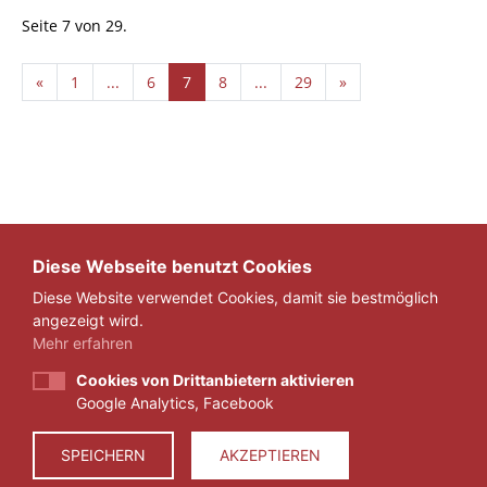
Seite 7 von 29.
«
1
...
6
7
8
...
29
»
Diese Webseite benutzt Cookies
Diese Website verwendet Cookies, damit sie bestmöglich
angezeigt wird.
Mehr erfahren
Cookies von Drittanbietern aktivieren
Google Analytics, Facebook
IMPRESSUM
DATENSCHUTZ
SPEICHERN
AKZEPTIEREN
© 2026 ZEIT FÜR VERANTWORTUNG E.V.