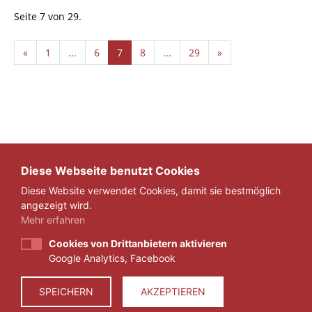
Seite 7 von 29.
«
1
...
6
7
8
...
29
»
Diese Webseite benutzt Cookies
Diese Website verwendet Cookies, damit sie bestmöglich
angezeigt wird.
Mehr erfahren
Cookies von Drittanbietern aktivieren
Google Analytics, Facebook
IMPRESSUM
DATENSCHUTZ
SPEICHERN
AKZEPTIEREN
© 2026 ZEIT FÜR VERANTWORTUNG E.V.