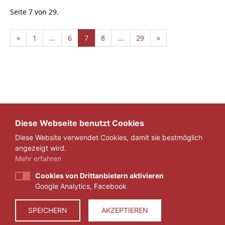
Seite 7 von 29.
«
1
...
6
7
8
...
29
»
Diese Webseite benutzt Cookies
Diese Website verwendet Cookies, damit sie bestmöglich
angezeigt wird.
Mehr erfahren
Cookies von Drittanbietern aktivieren
Google Analytics, Facebook
IMPRESSUM
DATENSCHUTZ
SPEICHERN
AKZEPTIEREN
© 2026 ZEIT FÜR VERANTWORTUNG E.V.