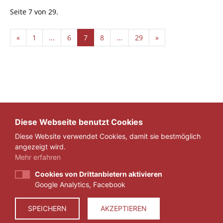
Seite 7 von 29.
«
1
...
6
7
8
...
29
»
Diese Webseite benutzt Cookies
Diese Website verwendet Cookies, damit sie bestmöglich
angezeigt wird.
Mehr erfahren
Cookies von Drittanbietern aktivieren
Google Analytics, Facebook
IMPRESSUM
DATENSCHUTZ
SPEICHERN
AKZEPTIEREN
© 2026 ZEIT FÜR VERANTWORTUNG E.V.