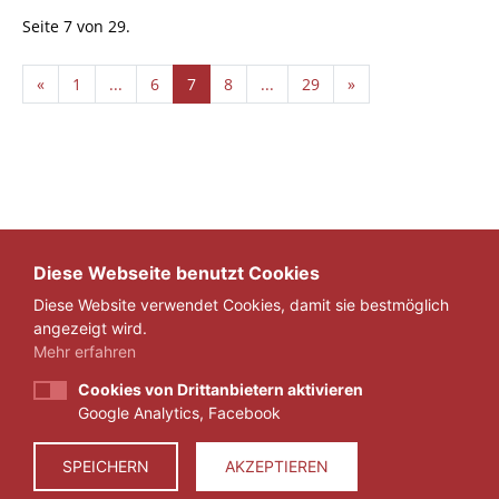
Seite 7 von 29.
«
1
...
6
7
8
...
29
»
Diese Webseite benutzt Cookies
Diese Website verwendet Cookies, damit sie bestmöglich
angezeigt wird.
Mehr erfahren
Cookies von Drittanbietern aktivieren
Google Analytics, Facebook
IMPRESSUM
DATENSCHUTZ
SPEICHERN
AKZEPTIEREN
© 2026 ZEIT FÜR VERANTWORTUNG E.V.