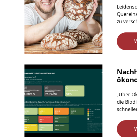
Leidensc
Quereins
zu versc
Nachh
ökono
„Über Ök
die Biod
schneller