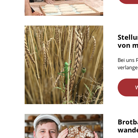
Stell
von m
Bei uns 
verlange
Brotb
wande