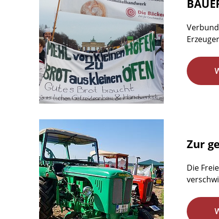
BAUE
Verbunde
Erzeuger
Zur g
Die Frei
verschw