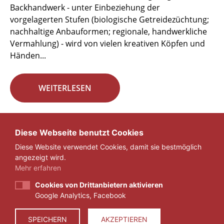
Backhandwerk - unter Einbeziehung der
vorgelagerten Stufen (biologische Getreidezüchtung;
nachhaltige Anbauformen; regionale, handwerkliche
Vermahlung) - wird von vielen kreativen Köpfen und
Händen...
WEITERLESEN
Seite 5 von 29.
Diese Webseite benutzt Cookies
Diese Website verwendet Cookies, damit sie bestmöglich
«
1
...
4
5
6
...
29
»
angezeigt wird.
Mehr erfahren
Cookies von Drittanbietern aktivieren
Google Analytics, Facebook
IMPRESSUM
DATENSCHUTZ
SPEICHERN
AKZEPTIEREN
© 2026 ZEIT FÜR VERANTWORTUNG E.V.