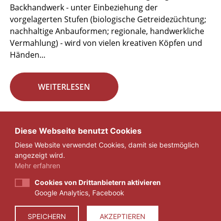
Backhandwerk - unter Einbeziehung der
vorgelagerten Stufen (biologische Getreidezüchtung;
nachhaltige Anbauformen; regionale, handwerkliche
Vermahlung) - wird von vielen kreativen Köpfen und
Händen...
WEITERLESEN
Seite 5 von 29.
Diese Webseite benutzt Cookies
Diese Website verwendet Cookies, damit sie bestmöglich
«
1
...
4
5
6
...
29
»
angezeigt wird.
Mehr erfahren
Cookies von Drittanbietern aktivieren
Google Analytics, Facebook
IMPRESSUM
DATENSCHUTZ
SPEICHERN
AKZEPTIEREN
© 2026 ZEIT FÜR VERANTWORTUNG E.V.