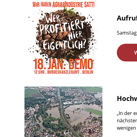
Aufru
Samstag,
Hochw
„In der 
nächsten
wenigen 