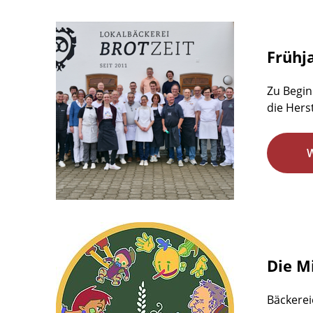
Frühj
Zu Begin
die Hers
Die M
Bäckerei