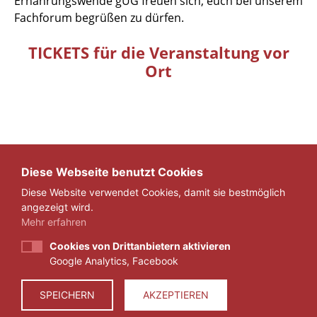
Ernährungswende gUG freuen sich, euch bei unserem
Fachforum begrüßen zu dürfen.
TICKETS für die Veranstaltung vor
Ort
Diese Webseite benutzt Cookies
Diese Website verwendet Cookies, damit sie bestmöglich
ZURÜCK
angezeigt wird.
Mehr erfahren
Cookies von Drittanbietern aktivieren
Google Analytics, Facebook
IMPRESSUM
DATENSCHUTZ
SPEICHERN
AKZEPTIEREN
© 2026 ZEIT FÜR VERANTWORTUNG E.V.