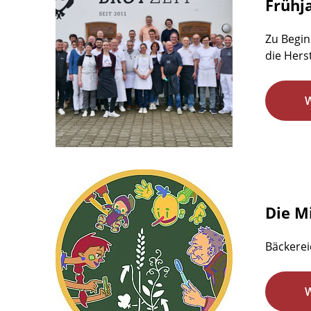
Frühj
Zu Begin
die Hers
Die M
Bäckerei