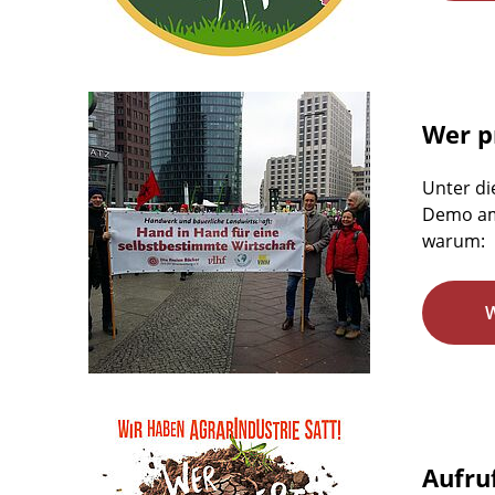
Wer pr
Unter di
Demo am 
warum:
Aufru