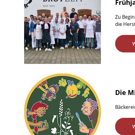
Frühj
Zu Begin
die Hers
Die M
Bäckerei