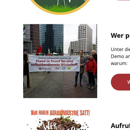
Wer pr
Unter di
Demo am 
warum:
Aufru