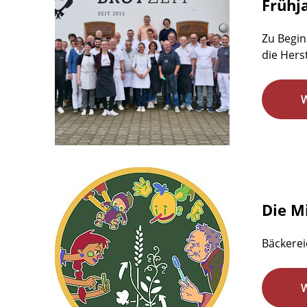
Frühj
Zu Begin
die Hers
Die M
Bäckerei