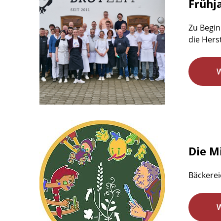
Frühj
Zu Begin
die Hers
Die M
Bäckerei