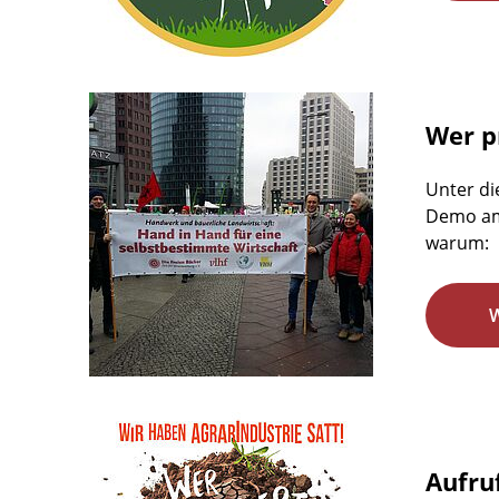
Wer pr
Unter di
Demo am 
warum:
Aufru