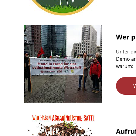
Wer pr
Unter di
Demo am 
warum:
Aufru