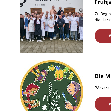
Frühj
Zu Begin
die Hers
Die M
Bäckerei