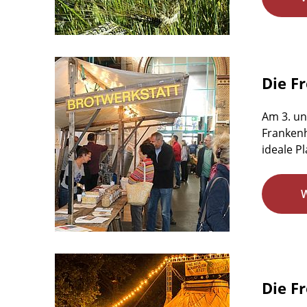
Die F
Am 3. un
Frankenh
ideale P
Die F