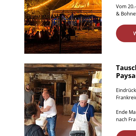
Vom 20.-
& Bohne‘
Tausc
Paysa
Eindrück
Frankrei
Ende Mai
nach Fra