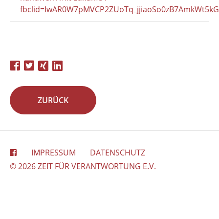
fbclid=IwAR0W7pMVCP2ZUoTq_jjiaoSo0zB7AmkWt5
ZURÜCK
IMPRESSUM
DATENSCHUTZ
© 2026 ZEIT FÜR VERANTWORTUNG E.V.