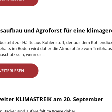
aufbau und Agroforst für eine klimager
esteht zur Hälfte aus Kohlenstoff, der aus dem Kohlendio
alts im Boden wird daher die Atmosphäre vom Treibhausgas
aschutz sein, wenn es...
WEITERLESEN
eiter KLIMASTREIK am 20. September
n Bäcker sind auf vielfältige Weise dabei