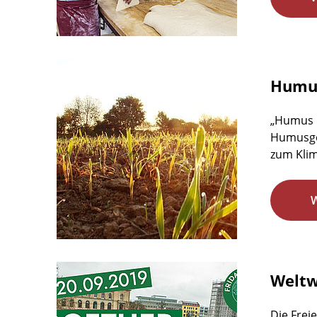
Humus
„Humus b
Humusgeh
zum Klim
Weltw
Die Freie