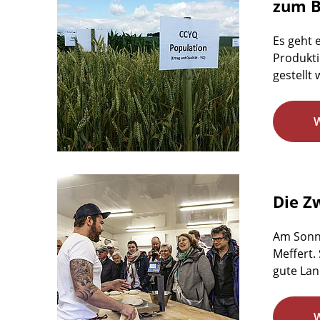
zum B
Es geht 
Produkti
gestellt 
Die Z
Am Sonnt
Meffert.
gute Lan