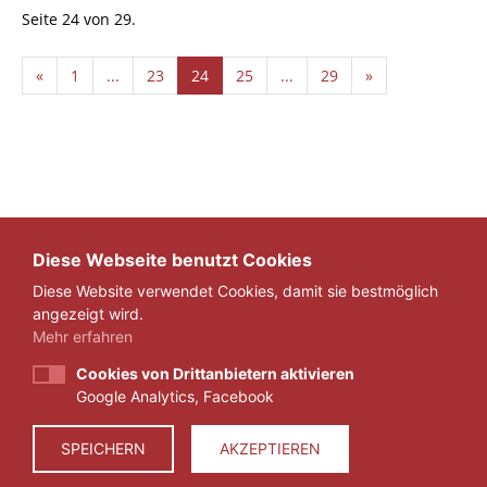
Seite 24 von 29.
«
1
...
23
24
25
...
29
»
Diese Webseite benutzt Cookies
Diese Website verwendet Cookies, damit sie bestmöglich
angezeigt wird.
Mehr erfahren
Cookies von Drittanbietern aktivieren
Google Analytics, Facebook
IMPRESSUM
DATENSCHUTZ
SPEICHERN
AKZEPTIEREN
© 2026 ZEIT FÜR VERANTWORTUNG E.V.