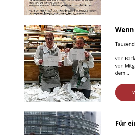
Wenn 
Tausende
von Bäck
von Mitg
dem...
Für e