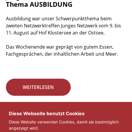
Thema AUSBILDUNG
Ausbildung war unser Schwerpunktthema beim
zweiten Netzwerktreffen Junges Netzwerk vom 9. bis
11. August auf Hof Klostersee an der Ostsee.
Das Wochenende war geprägt von gutem Essen,
Fachgesprächen, der inhaltlichen Arbeit und Meer.
WEITERLESEN
Seite 24 von 29.
Diese Webseite benutzt Cookies
Diese Website verwendet Cookies, damit sie bestmöglich
«
1
...
23
24
25
...
29
»
angezeigt wird.