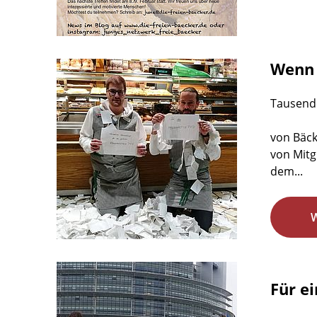
Wenn 
Tausende
von Bäck
von Mitg
dem...
Für e