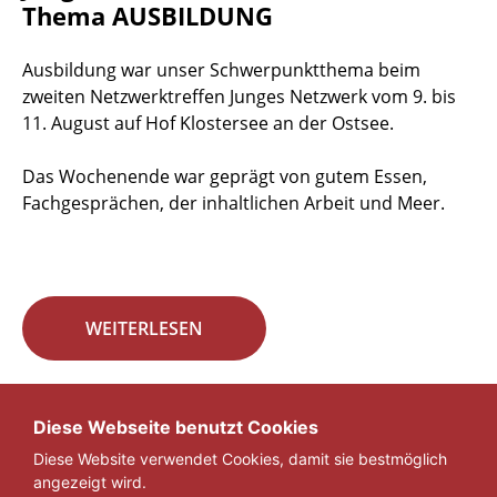
Thema AUSBILDUNG
Ausbildung war unser Schwerpunktthema beim
zweiten Netzwerktreffen Junges Netzwerk vom 9. bis
11. August auf Hof Klostersee an der Ostsee.
Das Wochenende war geprägt von gutem Essen,
Fachgesprächen, der inhaltlichen Arbeit und Meer.
WEITERLESEN
Seite 24 von 29.
Diese Webseite benutzt Cookies
Diese Website verwendet Cookies, damit sie bestmöglich
«
1
...
23
24
25
...
29
»
angezeigt wird.