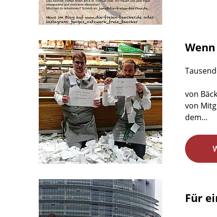
Wenn 
Tausende
von Bäck
von Mitg
dem...
Für e