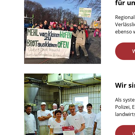
für u
Regional
Verlässl
ebenso w
Wir si
Als syst
Polizei,
landwirts