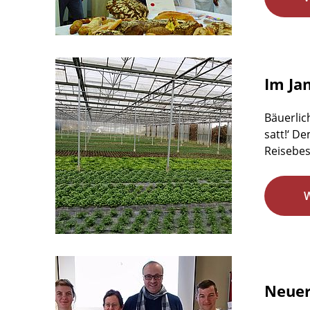
Im Ja
Bäuerlic
satt!‘ D
Reisebes
Neuer