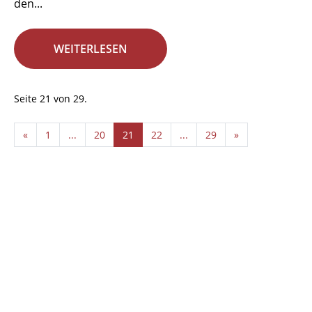
den...
WEITERLESEN
Seite 21 von 29.
«
1
...
20
21
22
...
29
»