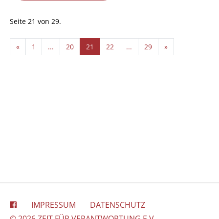
Seite 21 von 29.
«
1
...
20
21
22
...
29
»
IMPRESSUM
DATENSCHUTZ
© 2026 ZEIT FÜR VERANTWORTUNG E.V.