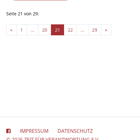
Seite 21 von 29.
«
1
...
20
21
22
...
29
»
IMPRESSUM
DATENSCHUTZ
© 2026 ZEIT FÜR VERANTWORTUNG E.V.