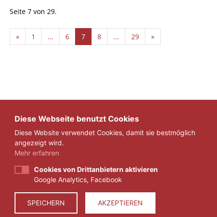
Seite 7 von 29.
«
1
...
6
7
8
...
29
»
Diese Webseite benutzt Cookies
Diese Website verwendet Cookies, damit sie bestmöglich
angezeigt wird.
Mehr erfahren
Cookies von Drittanbietern aktivieren
Google Analytics, Facebook
IMPRESSUM
DATENSCHUTZ
SPEICHERN
AKZEPTIEREN
© 2026 ZEIT FÜR VERANTWORTUNG E.V.