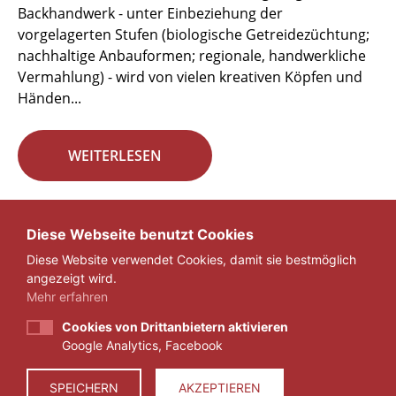
Backhandwerk - unter Einbeziehung der
vorgelagerten Stufen (biologische Getreidezüchtung;
nachhaltige Anbauformen; regionale, handwerkliche
Vermahlung) - wird von vielen kreativen Köpfen und
Händen...
WEITERLESEN
Seite 5 von 29.
Diese Webseite benutzt Cookies
Diese Website verwendet Cookies, damit sie bestmöglich
«
1
...
4
5
6
...
29
»
angezeigt wird.
Mehr erfahren
Cookies von Drittanbietern aktivieren
Google Analytics, Facebook
IMPRESSUM
DATENSCHUTZ
SPEICHERN
AKZEPTIEREN
© 2026 ZEIT FÜR VERANTWORTUNG E.V.