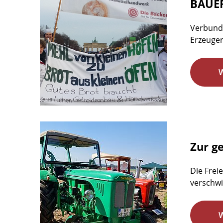
BAUE
Verbunde
Erzeuger
Zur g
Die Frei
verschw