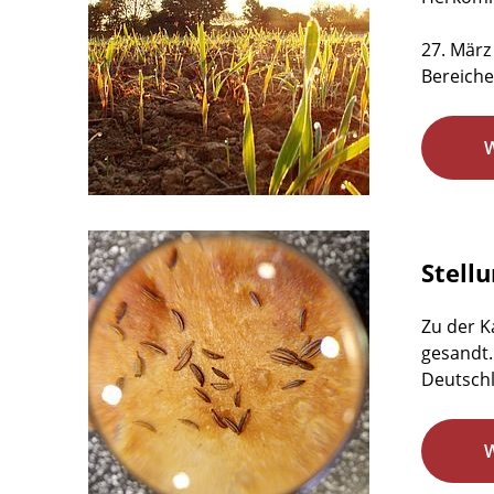
27. März
Bereiche
Stell
Zu der K
gesandt.
Deutschl