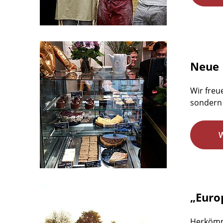
Neue 
Wir freu
sondern 
„Euro
Herkömm