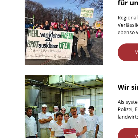
für u
Regional
Verlässl
ebenso w
Wir si
Als syst
Polizei,
landwirts