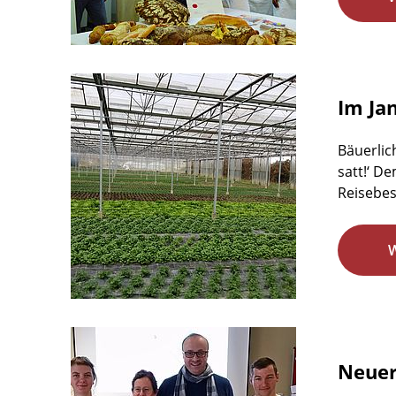
Im Ja
Bäuerlic
satt!‘ D
Reisebes
Neuer