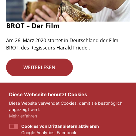
BROT – Der Film
Am 26. März 2020 startet in Deutschland der Film
BROT, des Regisseurs Harald Friedel.
WEITERLESEN
Seite 22 von 29.
Diese Webseite benutzt Cookies
Diese Website verwendet Cookies, damit sie bestmöglich
«
1
...
21
22
23
...
29
»
angezeigt wird.
Mehr erfahren
Cookies von Drittanbietern aktivieren
Google Analytics, Facebook