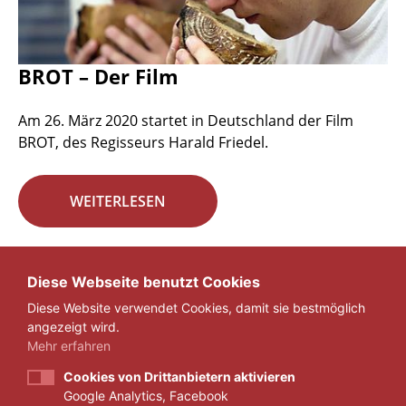
BROT – Der Film
Am 26. März 2020 startet in Deutschland der Film
BROT, des Regisseurs Harald Friedel.
WEITERLESEN
Seite 22 von 29.
Diese Webseite benutzt Cookies
Diese Website verwendet Cookies, damit sie bestmöglich
«
1
...
21
22
23
...
29
»
angezeigt wird.
Mehr erfahren
Cookies von Drittanbietern aktivieren
Google Analytics, Facebook