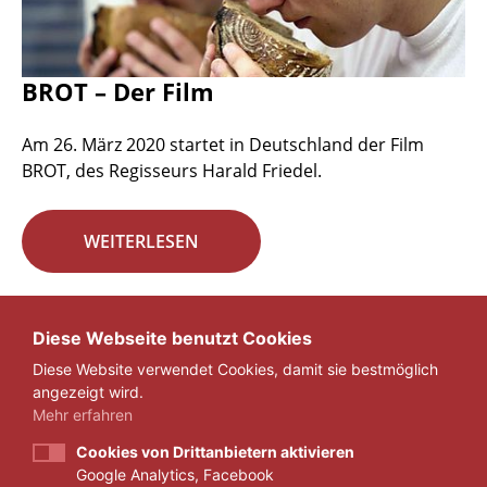
BROT – Der Film
Am 26. März 2020 startet in Deutschland der Film
BROT, des Regisseurs Harald Friedel.
WEITERLESEN
Seite 22 von 29.
Diese Webseite benutzt Cookies
Diese Website verwendet Cookies, damit sie bestmöglich
«
1
...
21
22
23
...
29
»
angezeigt wird.
Mehr erfahren
Cookies von Drittanbietern aktivieren
Google Analytics, Facebook