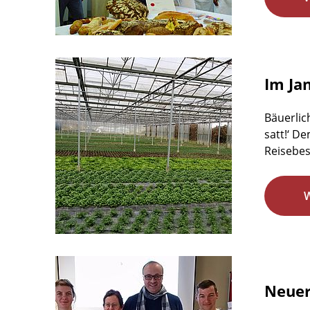
Im Ja
Bäuerlic
satt!‘ D
Reisebes
Neuer