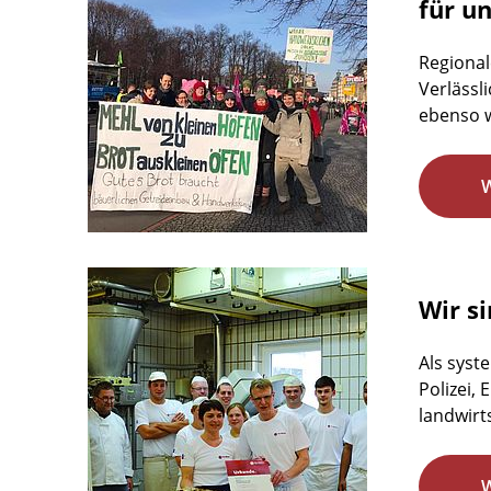
für u
Regional
Verlässl
ebenso w
Wir si
Als syst
Polizei,
landwirts